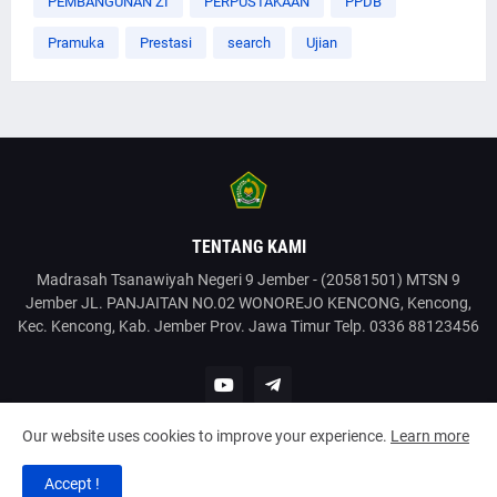
PEMBANGUNAN ZI
PERPUSTAKAAN
PPDB
Pramuka
Prestasi
search
Ujian
TENTANG KAMI
Madrasah Tsanawiyah Negeri 9 Jember - (20581501) MTSN 9
Jember JL. PANJAITAN NO.02 WONOREJO KENCONG, Kencong,
Kec. Kencong, Kab. Jember Prov. Jawa Timur Telp. 0336 88123456
Our website uses cookies to improve your experience.
Learn more
Copyright @2022 MTSN9Jember. All Rights Reserved.
Accept !