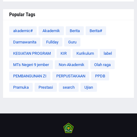
Popular Tags
akademic#
Akademik
Berita
Berita#
Darmawanita
Fullday
Guru
KEGIATAN PROGRAM
KIR
Kurikulum
label
MTs Negeri 9 jember
Non-Akademik
Olah raga
PEMBANGUNAN ZI
PERPUSTAKAAN
PPDB
Pramuka
Prestasi
search
Ujian