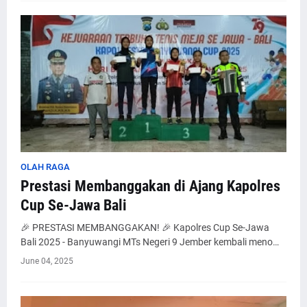
OLAH RAGA
Prestasi Membanggakan di Ajang Kapolres
Cup Se-Jawa Bali
🎉 PRESTASI MEMBANGGAKAN! 🎉 Kapolres Cup Se-Jawa
Bali 2025 - Banyuwangi MTs Negeri 9 Jember kembali meno…
June 04, 2025