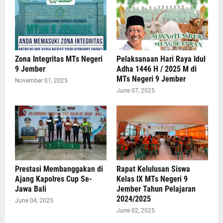
Zona Integritas MTs Negeri
Pelaksanaan Hari Raya Idul
9 Jember
Adha 1446 H / 2025 M di
MTs Negeri 9 Jember
November 01, 2025
June 07, 2025
Prestasi Membanggakan di
Rapat Kelulusan Siswa
Ajang Kapolres Cup Se-
Kelas IX MTs Negeri 9
Jawa Bali
Jember Tahun Pelajaran
2024/2025
June 04, 2025
June 02, 2025