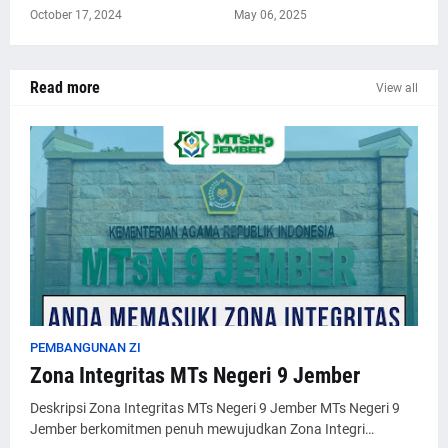
October 17, 2024
May 06, 2025
Read more
View all
PEMBANGUNAN ZI
Zona Integritas MTs Negeri 9 Jember
Deskripsi Zona Integritas MTs Negeri 9 Jember MTs Negeri 9
Jember berkomitmen penuh mewujudkan Zona Integri…