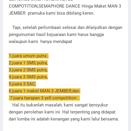
COMPOTITION,SEMAPHORE DANCE Hinga Maket MAN 3
JEMBER pramuka kami bisa dibilang keren.
Tapi, setelah perlombaan selesai dan dilanjutkan dengan
pengumuman hasil kejuaraan kami harus bangga
walaupun kami hanya mendapat
1.juara umum putra ,
2.juara 1 SMS putra,
3.juara 2 SMS putra,
4.juara 3 SMS putra,
5.juara 3 SAC,
6.juara 1 maket MAN 3 JEMBER,dan
7.juara harapan 3 yell compotition .
Hal itu bukanlah masalah, kami sangat bersyukur
dengan perolehan kami ini. Hal terpenting yang didapat
dari lomba ini adalah kenangan yang kami lalui bersama.