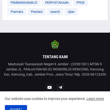
PEMBANGUNAN ZI
PERPUSTAKAAN
PPDB
Pramuka
Prestasi
search
Ujian
TENTANG KAMI
Madrasah Tsanawiyah Negeri 9 Jember - (20581501) MTSN 9
Jember JL. PANJAITAN NO.02 WONOREJO KENCONG, Kencong,
Kec. Kencong, Kab. Jember Prov. Jawa Timur Telp. 0336 88123456
Our website uses cookies to improve your experience.
Learn more
Copyright @2022 MTSN9Jember. All Rights Reserved.
Accept !